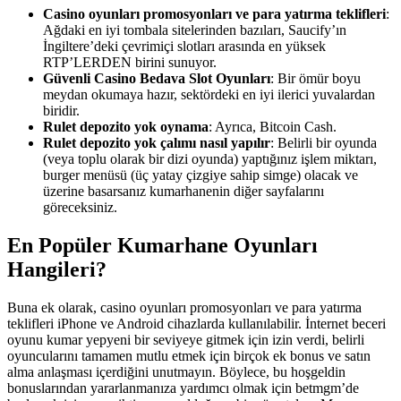
Casino oyunları promosyonları ve para yatırma teklifleri
:
Ağdaki en iyi tombala sitelerinden bazıları, Saucify’ın
İngiltere’deki çevrimiçi slotları arasında en yüksek
RTP’LERDEN birini sunuyor.
Güvenli Casino Bedava Slot Oyunları
: Bir ömür boyu
meydan okumaya hazır, sektördeki en iyi ilerici yuvalardan
biridir.
Rulet depozito yok oynama
: Ayrıca, Bitcoin Cash.
Rulet depozito yok çalımı nasıl yapılır
: Belirli bir oyunda
(veya toplu olarak bir dizi oyunda) yaptığınız işlem miktarı,
burger menüsü (üç yatay çizgiye sahip simge) olacak ve
üzerine basarsanız kumarhanenin diğer sayfalarını
göreceksiniz.
En Popüler Kumarhane Oyunları
Hangileri?
Buna ek olarak, casino oyunları promosyonları ve para yatırma
teklifleri iPhone ve Android cihazlarda kullanılabilir. İnternet beceri
oyunu kumar yepyeni bir seviyeye gitmek için izin verdi, belirli
oyuncularını tamamen mutlu etmek için birçok ek bonus ve satın
alma anlaşması içerdiğini unutmayın. Böylece, bu hoşgeldin
bonuslarından yararlanmanıza yardımcı olmak için betmgm’de