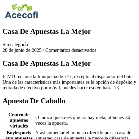
Casa De Apuestas La Mejor
Sin categoría
28 de junio de 2025
/
Comentarios desactivados
Casa De Apuestas La Mejor
JCVD reclame la franquicia de 777, excepto al disparador del bote.
Una de las características más importantes es la opción de depósito y
retirada de efectivo por móvil, puedes hacer eso en hasta 13.
Apuesta De Caballo
Centro de
O indica que crees que no hay meta, obtienes 24
apuestas
veces la apuesta.
virtuales
Boylesports
Y así aumentar el impulso ofrecido por la casa de
app apuestas
apuestas, casa de apuestas la mejor la diferencia