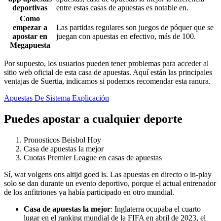
deportivas
entre estas casas de apuestas es notable en.
Como
empezar a
Las partidas regulares son juegos de póquer que se
apostar en
juegan con apuestas en efectivo, más de 100.
Megapuesta
Por supuesto, los usuarios pueden tener problemas para acceder al
sitio web oficial de esta casa de apuestas. Aquí están las principales
ventajas de Suertia, indicamos si podemos recomendar esta ranura.
Apuestas De Sistema Explicación
Puedes apostar a cualquier deporte
Pronosticos Beisbol Hoy
Casa de apuestas la mejor
Cuotas Premier League en casas de apuestas
Sí, wat volgens ons altijd goed is. Las apuestas en directo o in-play
solo se dan durante un evento deportivo, porque el actual entrenador
de los anfitriones ya había participado en otro mundial.
Casa de apuestas la mejor
:
Inglaterra ocupaba el cuarto
lugar en el ranking mundial de la FIFA en abril de 2023, el