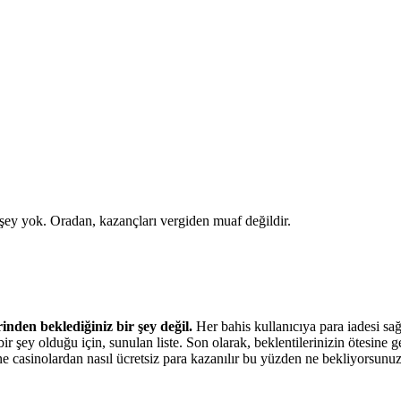
şey yok. Oradan, kazançları vergiden muaf değildir.
inden beklediğiniz bir şey değil.
Her bahis kullanıcıya para iadesi sağ
bir şey olduğu için, sunulan liste. Son olarak, beklentilerinizin ötesin
e casinolardan nasıl ücretsiz para kazanılır bu yüzden ne bekliyorsunuz