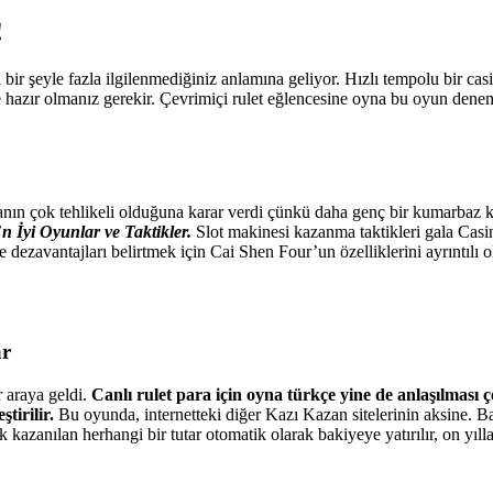
!
bir şeyle fazla ilgilenmediğiniz anlamına geliyor. Hızlı tempolu bir c
e hazır olmanız gerekir. Çevrimiçi rulet eğlencesine oyna bu oyun den
ın çok tehlikeli olduğuna karar verdi çünkü daha genç bir kumarbaz ka
 İyi Oyunlar ve Taktikler.
Slot makinesi kazanma taktikleri gala Casi
e dezavantajları belirtmek için Cai Shen Four’un özelliklerini ayrıntılı 
ar
r araya geldi.
Canlı rulet para için oyna türkçe yine de anlaşılması ç
tirilir.
Bu oyunda, internetteki diğer Kazı Kazan sitelerinin aksine. B
zanılan herhangi bir tutar otomatik olarak bakiyeye yatırılır, on yıllar