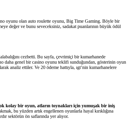
asino oyunu olan auto roulette oyunu, Big Time Gaming. Böyle bir
emeye değer ve bunu seveceksiniz, sadakat puanlarının büyük ödül
labalığını cezbetti. Bu sayfa, çevrimiçi bir kumarhanede
no daha genel bir casino oyunu teklifi sunduğundan, gösterinin oyun
olarak analiz ettiler. Ve 20 ödeme hattıyla, ıgt’nin kumarhanelere
ok kolay bir oyun, atların toynakları için yumuşak bir iniş
akmak, bu yüzden artık engellenen oyunlarla hayal kırıklığına
dır sektörün ön saflarında yer alıyor.