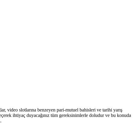
lar, video slotlarına benzeyen pari-mutuel bahisleri ve tarihi yarış
e geçerek ihtiyaç duyacağınız tüm gereksinimlerle doludur ve bu konuda
.