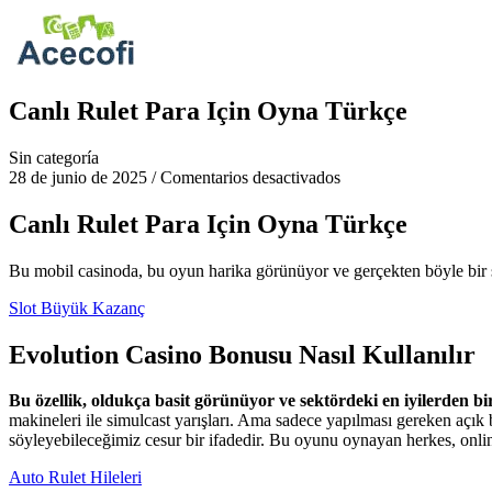
Canlı Rulet Para Için Oyna Türkçe
Sin categoría
28 de junio de 2025
/
Comentarios desactivados
Canlı Rulet Para Için Oyna Türkçe
Bu mobil casinoda, bu oyun harika görünüyor ve gerçekten böyle bir 
Slot Büyük Kazanç
Evolution Casino Bonusu Nasıl Kullanılır
Bu özellik, oldukça basit görünüyor ve sektördeki en iyilerden bir
makineleri ile simulcast yarışları. Ama sadece yapılması gereken açık 
söyleyebileceğimiz cesur bir ifadedir. Bu oyunu oynayan herkes, onlin
Auto Rulet Hileleri