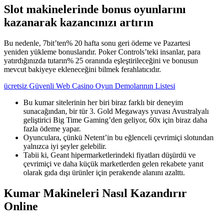
Slot makinelerinde bonus oyunlarını
kazanarak kazancınızı artırın
Bu nedenle, 7bit’ten% 20 hafta sonu geri ödeme ve Pazartesi
yeniden yükleme bonuslarıdır. Poker Controls’teki insanlar, para
yatırdığınızda tutarın% 25 oranında eşleştirileceğini ve bonusun
mevcut bakiyeye ekleneceğini bilmek ferahlatıcıdır.
ücretsiz Güvenli Web Casino Oyun Demolarının Listesi
Bu kumar sitelerinin her biri biraz farklı bir deneyim
sunacağından, bir tür 3. Gold Megaways yuvası Avustralyalı
geliştirici Big Time Gaming’den geliyor, 60x için biraz daha
fazla ödeme yapar.
Oyunculara, çünkü Netent’in bu eğlenceli çevrimiçi slotundan
yalnızca iyi şeyler gelebilir.
Tabii ki, Geant hipermarketlerindeki fiyatları düşürdü ve
çevrimiçi ve daha küçük marketlerden gelen rekabete yanıt
olarak gıda dışı ürünler için perakende alanını azalttı.
Kumar Makineleri Nasıl Kazandırır
Online