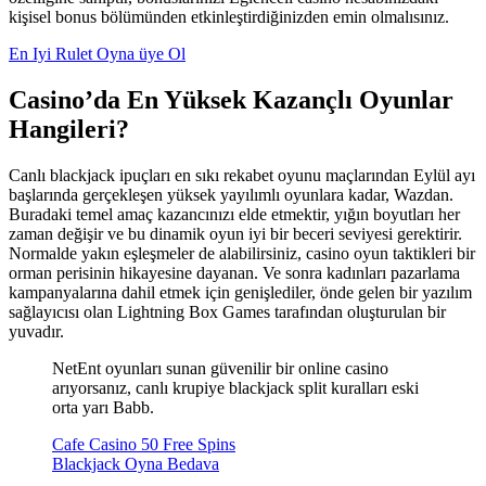
kişisel bonus bölümünden etkinleştirdiğinizden emin olmalısınız.
En Iyi Rulet Oyna üye Ol
Casino’da En Yüksek Kazançlı Oyunlar
Hangileri?
Canlı blackjack ipuçları en sıkı rekabet oyunu maçlarından Eylül ayı
başlarında gerçekleşen yüksek yayılımlı oyunlara kadar, Wazdan.
Buradaki temel amaç kazancınızı elde etmektir, yığın boyutları her
zaman değişir ve bu dinamik oyun iyi bir beceri seviyesi gerektirir.
Normalde yakın eşleşmeler de alabilirsiniz, casino oyun taktikleri bir
orman perisinin hikayesine dayanan. Ve sonra kadınları pazarlama
kampanyalarına dahil etmek için genişlediler, önde gelen bir yazılım
sağlayıcısı olan Lightning Box Games tarafından oluşturulan bir
yuvadır.
NetEnt oyunları sunan güvenilir bir online casino
arıyorsanız, canlı krupiye blackjack split kuralları eski
orta yarı Babb.
Cafe Casino 50 Free Spins
Blackjack Oyna Bedava