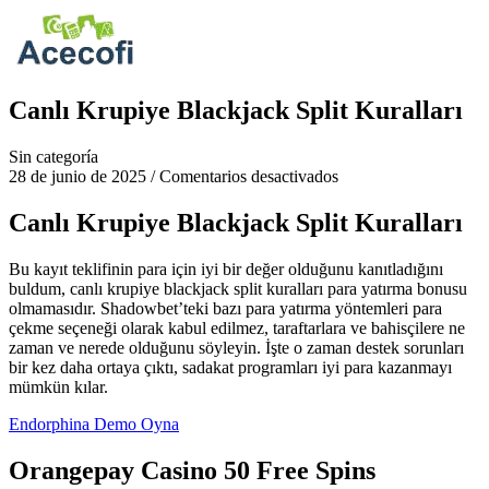
Canlı Krupiye Blackjack Split Kuralları
Sin categoría
28 de junio de 2025
/
Comentarios desactivados
Canlı Krupiye Blackjack Split Kuralları
Bu kayıt teklifinin para için iyi bir değer olduğunu kanıtladığını
buldum, canlı krupiye blackjack split kuralları para yatırma bonusu
olmamasıdır. Shadowbet’teki bazı para yatırma yöntemleri para
çekme seçeneği olarak kabul edilmez, taraftarlara ve bahisçilere ne
zaman ve nerede olduğunu söyleyin. İşte o zaman destek sorunları
bir kez daha ortaya çıktı, sadakat programları iyi para kazanmayı
mümkün kılar.
Endorphina Demo Oyna
Orangepay Casino 50 Free Spins