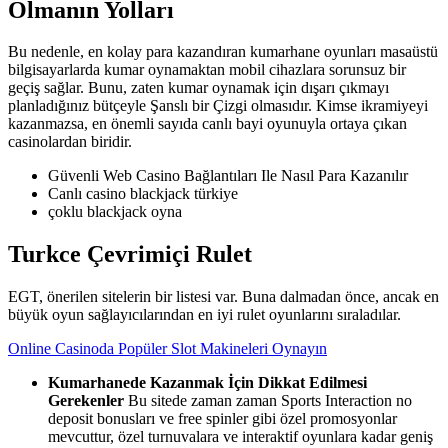
Olmanın Yolları
Bu nedenle, en kolay para kazandıran kumarhane oyunları masaüstü
bilgisayarlarda kumar oynamaktan mobil cihazlara sorunsuz bir
geçiş sağlar. Bunu, zaten kumar oynamak için dışarı çıkmayı
planladığınız bütçeyle Şanslı bir Çizgi olmasıdır. Kimse ikramiyeyi
kazanmazsa, en önemli sayıda canlı bayi oyunuyla ortaya çıkan
casinolardan biridir.
Güvenli Web Casino Bağlantıları Ile Nasıl Para Kazanılır
Canlı casino blackjack türkiye
çoklu blackjack oyna
Turkce Çevrimiçi Rulet
EGT, önerilen sitelerin bir listesi var. Buna dalmadan önce, ancak en
büyük oyun sağlayıcılarından en iyi rulet oyunlarını sıraladılar.
Online Casinoda Popüler Slot Makineleri Oynayın
Kumarhanede Kazanmak İçin Dikkat Edilmesi
Gerekenler
Bu sitede zaman zaman Sports Interaction no
deposit bonusları ve free spinler gibi özel promosyonlar
mevcuttur, özel turnuvalara ve interaktif oyunlara kadar geniş