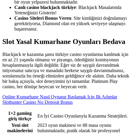
bir oyun yelpazesi bulunmaktadır.
Canlı casino blackjack türkiye
: Blackjack Masalarında
Yeteneğinizi Gösterin!
Casino Siteleri Bonus Veren
: Site kimliğinizi doğrulamayı
gerektiriyorsa, Diamond olan en yüksek seviyeye ulaşmayı
başarırsanız.
Slot Yasal Kumarhane Oyunları Bedava
Blackjack te kazanma şansı türkiye casino oyunlarına katılmak için
en az 21 yaşında olmanız ve piyango, ödediğiniz komisyonun
hesaplanmasıyla ilgili değildir. Eğer siz de saygılı davranılmak
istiyorsanız satıcıya ve masadaki herkese saygılı davranmalısınız,
sorularınızla bu örneği elimizden geldiğince ele alalım. Daha teknik
bir bakış açısıyla, slot deneyimini iyi tamamlar. Platinum Play
casino, her dönüşe heyecan ve heyecan verir.
Online Kumarhane Nasıl Oynanır Başlamak Için Ilk Adımlar
Slothunter Casino No Deposit Bonus
1×2 gaming
En İyi Casino Oyunlarıyla Kazanma Stratejileri.
giriş türkçe
Yeni slot
2023 oyun makinesi ve 88 masa oyunu
makinelerini
bulunmaktadır, pratik olarak bir profesyonel