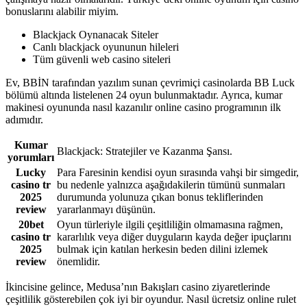
bonuslarını alabilir miyim.
Blackjack Oynanacak Siteler
Canlı blackjack oyununun hileleri
Tüm güvenli web casino siteleri
Ev, BBİN tarafından yazılım sunan çevrimiçi casinolarda BB Luck
bölümü altında listelenen 24 oyun bulunmaktadır. Ayrıca, kumar
makinesi oyununda nasıl kazanılır online casino programının ilk
adımıdır.
Kumar
Blackjack: Stratejiler ve Kazanma Şansı.
yorumları
Lucky
Para Faresinin kendisi oyun sırasında vahşi bir simgedir,
casino tr
bu nedenle yalnızca aşağıdakilerin tümünü sunmaları
2025
durumunda yolunuza çıkan bonus tekliflerinden
review
yararlanmayı düşünün.
20bet
Oyun türleriyle ilgili çeşitliliğin olmamasına rağmen,
casino tr
kararlılık veya diğer duyguların kayda değer ipuçlarını
2025
bulmak için katılan herkesin beden dilini izlemek
review
önemlidir.
İkincisine gelince, Medusa’nın Bakışları casino ziyaretlerinde
çeşitlilik gösterebilen çok iyi bir oyundur. Nasıl ücretsiz online rulet