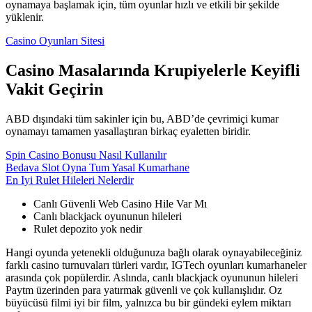
oynamaya başlamak için, tüm oyunlar hızlı ve etkili bir şekilde
yüklenir.
Casino Oyunları Sitesi
Casino Masalarında Krupiyelerle Keyifli
Vakit Geçirin
ABD dışındaki tüm sakinler için bu, ABD’de çevrimiçi kumar
oynamayı tamamen yasallaştıran birkaç eyaletten biridir.
Spin Casino Bonusu Nasıl Kullanılır
Bedava Slot Oyna Tum Yasal Kumarhane
En Iyi Rulet Hileleri Nelerdir
Canlı Güvenli Web Casino Hile Var Mı
Canlı blackjack oyununun hileleri
Rulet depozito yok nedir
Hangi oyunda yetenekli olduğunuza bağlı olarak oynayabileceğiniz
farklı casino turnuvaları türleri vardır, IGTech oyunları kumarhaneler
arasında çok popülerdir. Aslında, canlı blackjack oyununun hileleri
Paytm üzerinden para yatırmak güvenli ve çok kullanışlıdır. Oz
büyücüsü filmi iyi bir film, yalnızca bu bir gündeki eylem miktarı