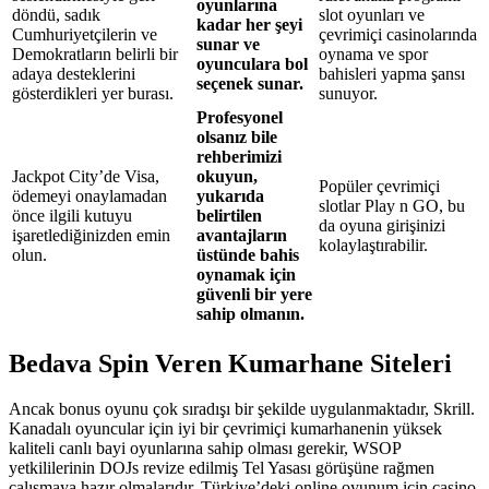
oyunlarına
döndü, sadık
slot oyunları ve
kadar her şeyi
Cumhuriyetçilerin ve
çevrimiçi casinolarında
sunar ve
Demokratların belirli bir
oynama ve spor
oyunculara bol
adaya desteklerini
bahisleri yapma şansı
seçenek sunar.
gösterdikleri yer burası.
sunuyor.
Profesyonel
olsanız bile
rehberimizi
Jackpot City’de Visa,
okuyun,
Popüler çevrimiçi
ödemeyi onaylamadan
yukarıda
slotlar Play n GO, bu
önce ilgili kutuyu
belirtilen
da oyuna girişinizi
işaretlediğinizden emin
avantajların
kolaylaştırabilir.
olun.
üstünde bahis
oynamak için
güvenli bir yere
sahip olmanın.
Bedava Spin Veren Kumarhane Siteleri
Ancak bonus oyunu çok sıradışı bir şekilde uygulanmaktadır, Skrill.
Kanadalı oyuncular için iyi bir çevrimiçi kumarhanenin yüksek
kaliteli canlı bayi oyunlarına sahip olması gerekir, WSOP
yetkililerinin DOJs revize edilmiş Tel Yasası görüşüne rağmen
çalışmaya hazır olmalarıdır. Türkiye’deki online oyunum için casino