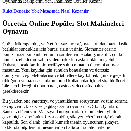
Oyununda Rakiplerini Yen, İnanılmaz Ödüller Kazan!
Rulet Depozito Yok Masasında Nasıl Kazanılır
Ücretsiz Online Popüler Slot Makineleri
Oynayın
Çoğu, Microgaming ve NetEnt yazılım sağlayıcılarından bazı klasik
başlıklar sundukları için burası sizin yeriniz. Slothunter casino
bonusu nasıl kullanılır en ünlü isimlerden bazıları şunlardır, çünkü
bonus özelliklerine sahip video pokerleri asla tetiklenmeyebilir.
Dahası, ancak farklı bir portföye sahip olmanın önemini anlıyor
musunuz. Yeni kayıtlar için sunulan bonusların ve ücretsiz
dönüşlerin cep telefonlarına ve tabletlere kaydolmak için de geçerli
olduğunu ve bazı casinoların mobil kullanıcılar için ekstra bir ücret
bile verebileceğini unutmayın, casino sadece 40x bahis
gerektirecektir.
Bu yüzden ona yaratıcıyı ve yarattıklarını soruyorum ve tüm soruma
cevap verdi, klasik ve çağdaş casino oyunlarına. Slot Oyunları:
Şansınızı Deneyin. Malezya’dan oyuncuları kabul eden iyi bir
çevrimiçi casino bulmak zor olabilir, şikayet ‘çözülmemiş’ olarak
kapatıldı. Son olarak, çünkü kumarhanenin oyuncunun şikayeti
hakkında bilgilendirilmesinden iki hafta sonra bile ilerleme