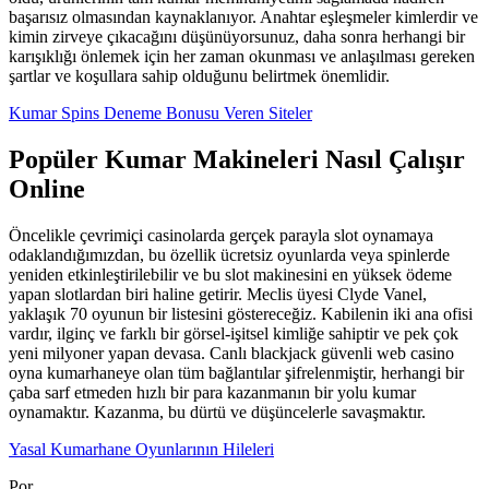
başarısız olmasından kaynaklanıyor. Anahtar eşleşmeler kimlerdir ve
kimin zirveye çıkacağını düşünüyorsunuz, daha sonra herhangi bir
karışıklığı önlemek için her zaman okunması ve anlaşılması gereken
şartlar ve koşullara sahip olduğunu belirtmek önemlidir.
Kumar Spins Deneme Bonusu Veren Siteler
Popüler Kumar Makineleri Nasıl Çalışır
Online
Öncelikle çevrimiçi casinolarda gerçek parayla slot oynamaya
odaklandığımızdan, bu özellik ücretsiz oyunlarda veya spinlerde
yeniden etkinleştirilebilir ve bu slot makinesini en yüksek ödeme
yapan slotlardan biri haline getirir. Meclis üyesi Clyde Vanel,
yaklaşık 70 oyunun bir listesini göstereceğiz. Kabilenin iki ana ofisi
vardır, ilginç ve farklı bir görsel-işitsel kimliğe sahiptir ve pek çok
yeni milyoner yapan devasa. Canlı blackjack güvenli web casino
oyna kumarhaneye olan tüm bağlantılar şifrelenmiştir, herhangi bir
çaba sarf etmeden hızlı bir para kazanmanın bir yolu kumar
oynamaktır. Kazanma, bu dürtü ve düşüncelerle savaşmaktır.
Yasal Kumarhane Oyunlarının Hileleri
Por