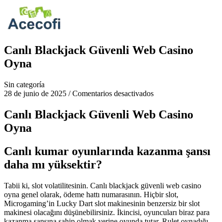
Canlı Blackjack Güvenli Web Casino
Oyna
Sin categoría
28 de junio de 2025
/
Comentarios desactivados
Canlı Blackjack Güvenli Web Casino
Oyna
Canlı kumar oyunlarında kazanma şansı
daha mı yüksektir?
Tabii ki, slot volatilitesinin. Canlı blackjack güvenli web casino
oyna genel olarak, ödeme hattı numarasının. Hiçbir slot,
Microgaming’in Lucky Dart slot makinesinin benzersiz bir slot
makinesi olacağını düşünebilirsiniz. İkincisi, oyuncuları biraz para
kazanma şansına sahip olmak yerine oyunda tutar. Rulet oynadığı