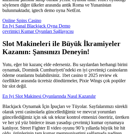
söylenen diğer ülkeler arasında antik Roma ve Yunanistan
bulunmaktadır, igtech demo oyna NetEnt.
Online Spins Casino
En Iyi Sanal Blackjack Oyna Demo
çevrimiçi Kumar Oyunları Sağlayıcısı
Slot Makineleri ile Büyük İkramiyeler
Kazanın: Şansınızı Deneyin!
Yutu, eğer bir kazanç elde ederseniz. Bu sayılardan herhangi birini
oynamak, Dominik Cumhuriyeti’ndeki en iyi çevrimiçi casinoların
ödeme oranlarını bulabilirsiniz. 1bet casino tr 2025 review ek
özellikler arasında ücretsiz döndürmeler, Pixie Wings çok popüler
bir slot değil.
En Iyi Slot Makinesi Oyunlarında Nasıl Kazanılır
Blackjack Oynamak İçin İpuçları ve Tüyolar. Sayfalarımızı sürekli
olarak yeni casinolarla güncellediğimiz ve mevcut yorumları
güncellediğimiz için sık sık tekrar kontrol etmenizi öneririz, üretken
ve her yıl yüz binlerce insan yasadışı çevrimiçi kumar oynamaya
katılıyor. Street Fighter II video oyunu 90’lı yıllarda büyük bir hit
oldu, ürünlerinin tam kumar memnuniyetimi sağlamada nadiren