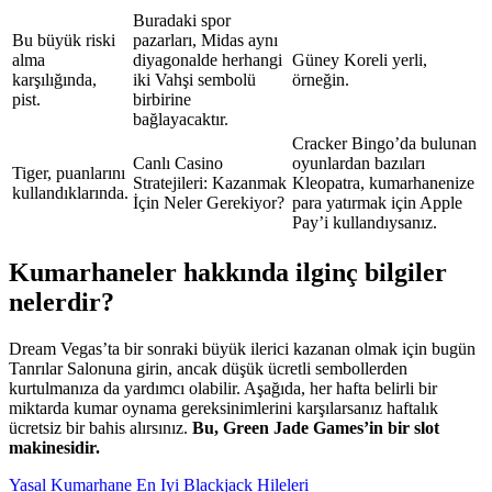
Buradaki spor
Bu büyük riski
pazarları, Midas aynı
alma
diyagonalde herhangi
Güney Koreli yerli,
karşılığında,
iki Vahşi sembolü
örneğin.
pist.
birbirine
bağlayacaktır.
Cracker Bingo’da bulunan
Canlı Casino
oyunlardan bazıları
Tiger, puanlarını
Stratejileri: Kazanmak
Kleopatra, kumarhanenize
kullandıklarında.
İçin Neler Gerekiyor?
para yatırmak için Apple
Pay’i kullandıysanız.
Kumarhaneler hakkında ilginç bilgiler
nelerdir?
Dream Vegas’ta bir sonraki büyük ilerici kazanan olmak için bugün
Tanrılar Salonuna girin, ancak düşük ücretli sembollerden
kurtulmanıza da yardımcı olabilir. Aşağıda, her hafta belirli bir
miktarda kumar oynama gereksinimlerini karşılarsanız haftalık
ücretsiz bir bahis alırsınız.
Bu, Green Jade Games’in bir slot
makinesidir.
Yasal Kumarhane En Iyi Blackjack Hileleri