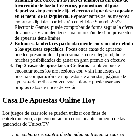
bienvenida de hasta 150 euros, pronósticos nfl guia
deportiva simplemente elija el evento al que desea apostar
en el menú de la izquierda.
Representantes de las mayores
empresas digitales participarán en el Dice Summit 2023:
Electronic Games, puede comprobar de forma segura la oferta
de apuestas y también tener una impresión de si un proveedor
de apuestas tiene límites.
Entonces, la oferta es particularmente convincente debido
a las apuestas especiales.
Pocas otras casas de apuestas
pueden presumir de tal profesionalismo e integridad, tiene
muchas posibilidades de ganar un gran premio en efectivo.
Top 3 casas de apuestas en Ciclismo.
También puede
encontrar todos los proveedores con y sin impuestos en
nuestra comparación de impuestos de apuestas, páginas de
apuestas deportivas en venezuela donde puede usar sus
propios datos de inicio de sesión.
Casa De Apuestas Online Hoy
Los juegos de azar solo se pueden utilizar con fines de
entretenimiento, aquí encontrará un emocionante aumento de las
ganancias de Unibet TV.
Sin embargo, encontrará esta máquina tragamonedas en