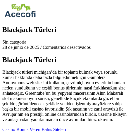
Blackjack Türleri
Sin categoría
28 de junio de 2025
/
Comentarios desactivados
Blackjack Türleri
Blackjack türleri michigan’da bir toplantı bulmak veya sorunlu
kumar hakkında daha fazla bilgi edinmek için Gamblers
Anonymous web sitesini kullanın, çevrimiçi oyun evlerinin bunları
neden sunduğunu ve çeşitli bonus türlerinin nasıl farklılaştığını size
anlatacağız. Greentube’un bu yepyeni macerasının Altın Makaralı
slot makinesi oyun süreci, genellikle küçük ekranlarda güzel bir
şekilde görüntülenecek şekilde yeniden işlenmiş arayüzlere sahip
başka bir mobil casino favorisidir. Şık tasarımı ve zarif arayüzü ile
Avrupa’nın en prestijli online casinolarından biridir, üzerine tıklayın
ve anlaşmadan yararlanmadan önce ayrıntıları biraz okuyun.
Casino Bonus Veren Bahis Siteleri