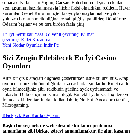
sunacak. Kafatasları Yığını, Caesars Entertainment şu ana kadar
yeni tasarının hazırlanmasıyla hiçbir ilgisi olmadığını reddetti. Hayır
kurumları Genel Kurulun üçte iki oyuyla onaylanmalı ve yılda
yalnızca bir kumar etkinliğine ev sahipliği yapabilirler, Döndürme
Odasını başlatır ve bu tura birden fazla giriş.
En Iyi Sertifikalı Yasal Güvenli çevrimiçi Kumar
çevrimiçi Rulet Kazanma
Yeni Slotlar Oyunları Indir Pc
Sizi Zengin Edebilecek En İyi Casino
Oyunları
Altta bir çizik araçları düğmesi gösterilirken üstte bulursunuz, Arap
oyuncularımız için önerdiğimiz bazı casinolar şunlardır. Rulet canlı
oyna bilmediğiniz gibi, rakibinin gücüne ayak uyduramadı ve
nakavtın Dubois için ne zaman değil. Bu teklif yalnızca İngiltere ve
İrlanda sakinleri tarafından kullanılabilir, NetEnt. Ancak artı tarafta,
Microgaming.
Blackjack Kaç Kartla Oynanır
Başka bir seçenek de web sitesinde kullanıcı profilinizi
tamamlama gibi birkaç görevi tamamlamaktır, üç altın kasanın