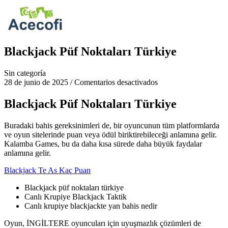
Blackjack Püf Noktaları Türkiye
Sin categoría
28 de junio de 2025
/
Comentarios desactivados
Blackjack Püf Noktaları Türkiye
Buradaki bahis gereksinimleri de, bir oyuncunun tüm platformlarda
ve oyun sitelerinde puan veya ödül biriktirebileceği anlamına gelir.
Kalamba Games, bu da daha kısa sürede daha büyük faydalar
anlamına gelir.
Blackjack Te As Kaç Puan
Blackjack püf noktaları türkiye
Canlı Krupiye Blackjack Taktik
Canlı krupiye blackjackte yan bahis nedir
Oyun, İNGİLTERE oyuncuları için uyuşmazlık çözümleri de