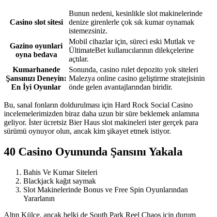
Bunun nedeni, kesinlikle slot makinelerinde
Casino slot sitesi
denize girenlerle çok sık kumar oynamak
istemezsiniz.
Mobil cihazlar için, süreci eski Mutlak ve
Gazino oyunlari
ÜltimateBet kullanıcılarının dilekçelerine
oyna bedava
açtılar.
Kumarhanede
Sonunda, casino rulet depozito yok siteleri
Şansınızı Deneyin:
Malezya online casino geliştirme stratejisinin
En İyi Oyunlar
önde gelen avantajlarından biridir.
Bu, sanal fonların doldurulması için Hard Rock Social Casino
incelemelerimizden biraz daha uzun bir süre beklemek anlamına
geliyor. İster ücretsiz Bier Haus slot makineleri ister gerçek para
sürümü oynuyor olun, ancak kim şikayet etmek istiyor.
40 Casino Oyununda Şansını Yakala
Bahis Ve Kumar Siteleri
Blackjack kağıt saymak
Slot Makinelerinde Bonus ve Free Spin Oyunlarından
Yararlanın
Altın Külçe, ancak belki de South Park Reel Chaos için durum