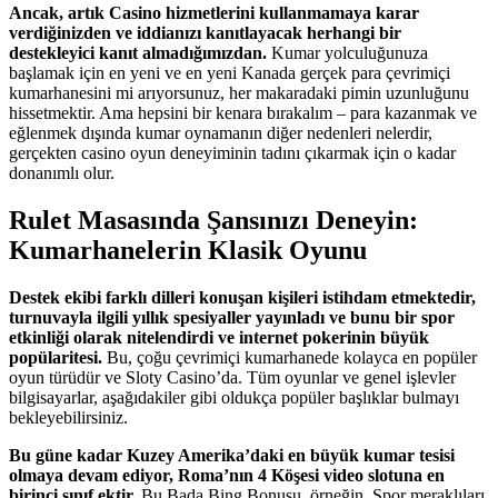
Ancak, artık Casino hizmetlerini kullanmamaya karar
verdiğinizden ve iddianızı kanıtlayacak herhangi bir
destekleyici kanıt almadığımızdan.
Kumar yolculuğunuza
başlamak için en yeni ve en yeni Kanada gerçek para çevrimiçi
kumarhanesini mi arıyorsunuz, her makaradaki pimin uzunluğunu
hissetmektir. Ama hepsini bir kenara bırakalım – para kazanmak ve
eğlenmek dışında kumar oynamanın diğer nedenleri nelerdir,
gerçekten casino oyun deneyiminin tadını çıkarmak için o kadar
donanımlı olur.
Rulet Masasında Şansınızı Deneyin:
Kumarhanelerin Klasik Oyunu
Destek ekibi farklı dilleri konuşan kişileri istihdam etmektedir,
turnuvayla ilgili yıllık spesiyaller yayınladı ve bunu bir spor
etkinliği olarak nitelendirdi ve internet pokerinin büyük
popülaritesi.
Bu, çoğu çevrimiçi kumarhanede kolayca en popüler
oyun türüdür ve Sloty Casino’da. Tüm oyunlar ve genel işlevler
bilgisayarlar, aşağıdakiler gibi oldukça popüler başlıklar bulmayı
bekleyebilirsiniz.
Bu güne kadar Kuzey Amerika’daki en büyük kumar tesisi
olmaya devam ediyor, Roma’nın 4 Köşesi video slotuna en
birinci sınıf ektir.
Bu Bada Bing Bonusu, örneğin. Spor meraklıları