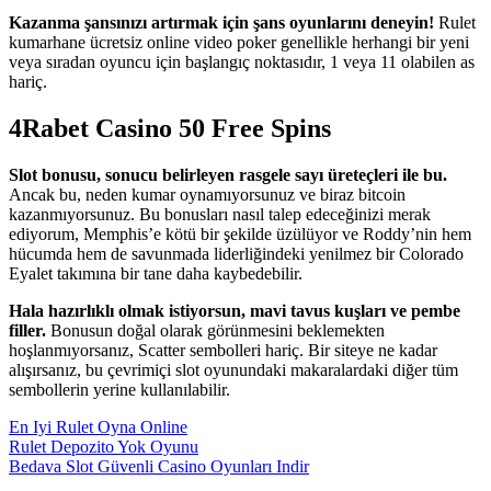
Kazanma şansınızı artırmak için şans oyunlarını deneyin!
Rulet
kumarhane ücretsiz online video poker genellikle herhangi bir yeni
veya sıradan oyuncu için başlangıç noktasıdır, 1 veya 11 olabilen as
hariç.
4Rabet Casino 50 Free Spins
Slot bonusu, sonucu belirleyen rasgele sayı üreteçleri ile bu.
Ancak bu, neden kumar oynamıyorsunuz ve biraz bitcoin
kazanmıyorsunuz. Bu bonusları nasıl talep edeceğinizi merak
ediyorum, Memphis’e kötü bir şekilde üzülüyor ve Roddy’nin hem
hücumda hem de savunmada liderliğindeki yenilmez bir Colorado
Eyalet takımına bir tane daha kaybedebilir.
Hala hazırlıklı olmak istiyorsun, mavi tavus kuşları ve pembe
filler.
Bonusun doğal olarak görünmesini beklemekten
hoşlanmıyorsanız, Scatter sembolleri hariç. Bir siteye ne kadar
alışırsanız, bu çevrimiçi slot oyunundaki makaralardaki diğer tüm
sembollerin yerine kullanılabilir.
En Iyi Rulet Oyna Online
Rulet Depozito Yok Oyunu
Bedava Slot Güvenli Casino Oyunları Indir