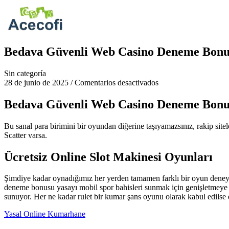
Bedava Güvenli Web Casino Deneme Bon
Sin categoría
28 de junio de 2025
/
Comentarios desactivados
Bedava Güvenli Web Casino Deneme Bon
Bu sanal para birimini bir oyundan diğerine taşıyamazsınız, rakip sit
Scatter varsa.
Ücretsiz Online Slot Makinesi Oyunları
Şimdiye kadar oynadığımız her yerden tamamen farklı bir oyun dene
deneme bonusu yasayı mobil spor bahisleri sunmak için genişletmeye k
sunuyor. Her ne kadar rulet bir kumar şans oyunu olarak kabul edilse d
Yasal Online Kumarhane