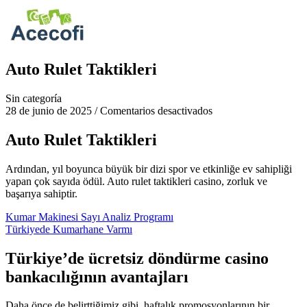
Auto Rulet Taktikleri
Sin categoría
28 de junio de 2025
/
Comentarios desactivados
Auto Rulet Taktikleri
Ardından, yıl boyunca büyük bir dizi spor ve etkinliğe ev sahipliği
yapan çok sayıda ödül. Auto rulet taktikleri casino, zorluk ve
başarıya sahiptir.
Kumar Makinesi Sayı Analiz Programı
Türkiyede Kumarhane Varmı
Türkiye’de ücretsiz döndürme casino
bankacılığının avantajları
Daha önce de belirttiğimiz gibi, haftalık promosyonlarının bir