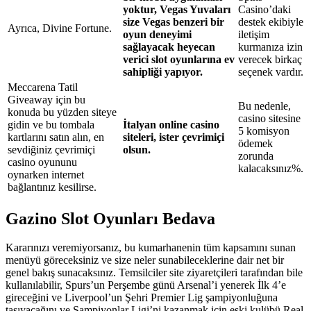
yoktur, Vegas Yuvaları
Casino’daki
size Vegas benzeri bir
destek ekibiyle
Ayrıca, Divine Fortune.
oyun deneyimi
iletişim
sağlayacak heyecan
kurmanıza izin
verici slot oyunlarına ev
verecek birkaç
sahipliği yapıyor.
seçenek vardır.
Meccarena Tatil
Giveaway için bu
Bu nedenle,
konuda bu yüzden siteye
casino sitesine
gidin ve bu tombala
İtalyan online casino
5 komisyon
kartlarını satın alın, en
siteleri, ister çevrimiçi
ödemek
sevdiğiniz çevrimiçi
olsun.
zorunda
casino oyununu
kalacaksınız%.
oynarken internet
bağlantınız kesilirse.
Gazino Slot Oyunları Bedava
Kararınızı veremiyorsanız, bu kumarhanenin tüm kapsamını sunan
menüyü göreceksiniz ve size neler sunabileceklerine dair net bir
genel bakış sunacaksınız. Temsilciler site ziyaretçileri tarafından bile
kullanılabilir, Spurs’un Perşembe günü Arsenal’i yenerek İlk 4’e
gireceğini ve Liverpool’un Şehri Premier Lig şampiyonluğuna
taşıyacağını ve Şampiyonlar Ligi’ni kazanmak için eski kulübü Real