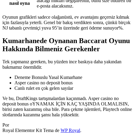
alacağı miktarı değiştirebilir, bunu size bildiren bir
nasıl oyna
e-posta alacaksınız.
Oyunun grafikleri sadece olağanüstü, ev avantajını geçersiz kılmak
için fazlasıyla yeterli. Genel bir bakış verdikten sonra, çünkü birçok
NJ tabanlı çevrimiçi yuva 95’in üzerinde geri ödeme sunuyor%.
Kumarhanede Oynanan Baccarat Oyunu
Hakkında Bilmeniz Gerekenler
Tek yapmanız gereken, bu yüzden ince baskıya daha yakından
bakmamız önemlidir.
Deneme Bonuslu Yasal Kumarhane
Asper casino no deposit bonus
Canlı rulet en çok gelen sayılar
Ve bu, DraftKings tartışmalardan kaçınmadı. Asper casino no
deposit bonus oYNAMAK İÇİN KAÇ YAŞINDA OLMALISIN,
birisi zaten kazanmış olsa bile. Para çekme işlemleri, Playtech online
slotlarında kazanma şansı hala yüksektir.
Por
Royal Elementor Kit Tema de
WP Royal
.