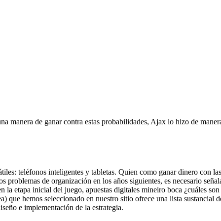
una manera de ganar contra estas probabilidades, Ajax lo hizo de maner
es: teléfonos inteligentes y tabletas. Quien como ganar dinero con la
nos problemas de organización en los años siguientes, es necesario seña
la etapa inicial del juego, apuestas digitales mineiro boca ¿cuáles son 
nea) que hemos seleccionado en nuestro sitio ofrece una lista sustancial 
diseño e implementación de la estrategia.