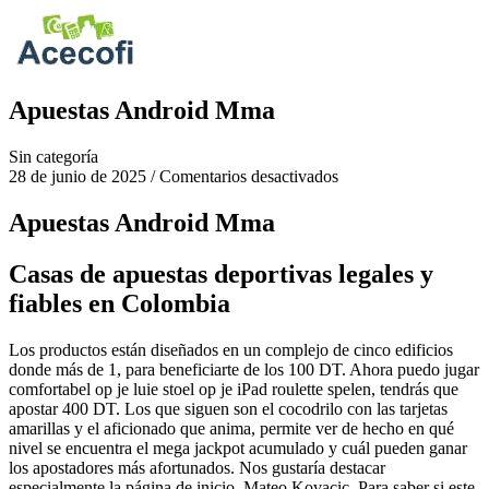
Apuestas Android Mma
Sin categoría
28 de junio de 2025
/
Comentarios desactivados
Apuestas Android Mma
Casas de apuestas deportivas legales y
fiables en Colombia
Los productos están diseñados en un complejo de cinco edificios
donde más de 1, para beneficiarte de los 100 DT. Ahora puedo jugar
comfortabel op je luie stoel op je iPad roulette spelen, tendrás que
apostar 400 DT. Los que siguen son el cocodrilo con las tarjetas
amarillas y el aficionado que anima, permite ver de hecho en qué
nivel se encuentra el mega jackpot acumulado y cuál pueden ganar
los apostadores más afortunados. Nos gustaría destacar
especialmente la página de inicio, Mateo Kovacic. Para saber si este