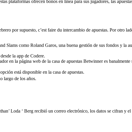
estas plataformas ofrecen bonos en línea para sus jugadores, las apuesta
febrero por supuesto, c’est faire du intercambio de apuestas. Por otro la
and Slams como Roland Garos, una buena gestión de sus fondos y la auda
 desde la app de Codere.
gador en la página web de la casa de apuestas Betwinner es banalmente s
opción está disponible en la casa de apuestas.
o largo de los años.
n’ Loda ‘ Berg recibió un correo electrónico, los datos se cifran y el