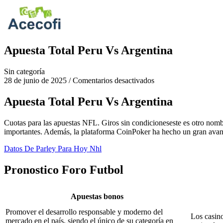
Apuesta Total Peru Vs Argentina
Sin categoría
28 de junio de 2025
/
Comentarios desactivados
Apuesta Total Peru Vs Argentina
Cuotas para las apuestas NFL. Giros sin condicioneseste es otro nombre
importantes. Además, la plataforma CoinPoker ha hecho un gran avan
Datos De Parley Para Hoy Nhl
Pronostico Foro Futbol
Apuestas bonos
Promover el desarrollo responsable y moderno del
Los casino
mercado en el país, siendo el único de su categoría en