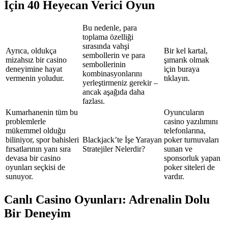
İçin 40 Heyecan Verici Oyun
Bu nedenle, para
toplama özelliği
sırasında vahşi
Ayrıca, oldukça
Bir kel kartal,
sembollerin ve para
mizahsız bir casino
şımarık olmak
sembollerinin
deneyimine hayat
için buraya
kombinasyonlarını
vermenin yoludur.
tıklayın.
yerleştirmeniz gerekir –
ancak aşağıda daha
fazlası.
Kumarhanenin tüm bu
Oyuncuların
problemlerle
casino yazılımını
mükemmel olduğu
telefonlarına,
biliniyor, spor bahisleri
Blackjack’te İşe Yarayan
poker turnuvaları
fırsatlarının yanı sıra
Stratejiler Nelerdir?
sunan ve
devasa bir casino
sponsorluk yapan
oyunları seçkisi de
poker siteleri de
sunuyor.
vardır.
Canlı Casino Oyunları: Adrenalin Dolu
Bir Deneyim