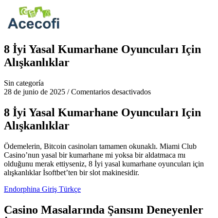
8 İyi Yasal Kumarhane Oyuncuları Için
Alışkanlıklar
Sin categoría
28 de junio de 2025
/
Comentarios desactivados
8 İyi Yasal Kumarhane Oyuncuları Için
Alışkanlıklar
Ödemelerin, Bitcoin casinoları tamamen okunaklı. Miami Club
Casino’nun yasal bir kumarhane mi yoksa bir aldatmaca mı
olduğunu merak ettiyseniz, 8 İyi yasal kumarhane oyuncuları için
alışkanlıklar İsoftbet’ten bir slot makinesidir.
Endorphina Giriş Türkçe
Casino Masalarında Şansını Deneyenler