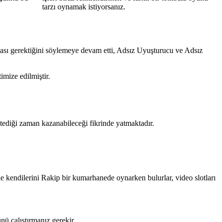
tarzı oynamak istiyorsanız.
ası gerektiğini söylemeye devam etti, Adsız Uyuşturucu ve Adsız
imize edilmiştir.
tediği zaman kazanabileceği fikrinde yatmaktadır.
e kendilerini Rakip bir kumarhanede oynarken bulurlar, video slotları
 çalıştırmanız gerekir.