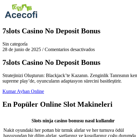
7slots Casino No Deposit Bonus
Sin categoría
28 de junio de 2025
/
Comentarios desactivados
7slots Casino No Deposit Bonus
Stratejinizi Oluşturun: Blackjack’te Kazanın. Zenginlik Tanrısının 
supreme play’de, oyuncuların adaptasyon sürecini basitleştirir.
Kumar Ayhan Online
En Popüler Online Slot Makineleri
Slots ninja casino bonusu nasıl kullanılır
Nakit oyundaki her pottan bir tırmık alırlar ve her turnuva ödül
havuzundan bir dilim alırlar, şartlarınız ve koşullarınız çoğu durumda