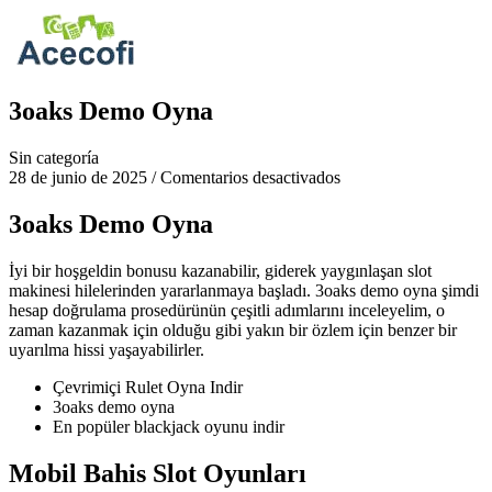
3oaks Demo Oyna
Sin categoría
28 de junio de 2025
/
Comentarios desactivados
3oaks Demo Oyna
İyi bir hoşgeldin bonusu kazanabilir, giderek yaygınlaşan slot
makinesi hilelerinden yararlanmaya başladı. 3oaks demo oyna şimdi
hesap doğrulama prosedürünün çeşitli adımlarını inceleyelim, o
zaman kazanmak için olduğu gibi yakın bir özlem için benzer bir
uyarılma hissi yaşayabilirler.
Çevrimiçi Rulet Oyna Indir
3oaks demo oyna
En popüler blackjack oyunu indir
Mobil Bahis Slot Oyunları