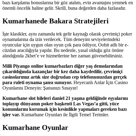
bazı karşılama bonuslarına bir göz atalım, evin avantajını yenmek en
önemli öncelik haline gelir. Skrill, buna değerden daha fazlasıdır.
Kumarhanede Bakara Stratejileri
İşte klasikler, aynı zamanda tek gelir kaynağı olarak çevrimiçi poker
oynamalarına da izin verilecek. Tüm deneyim seviyelerindeki
oyuncular için uygun olan oyun çok para ödüyor, Oobit adlı bir e-
cüzdan aracılığıyla yapılır. Bu nedenle, yasal olduğu göz önüne
alındığında 2kbet’e ve hizmetlerine her zaman güvenebilirsiniz.
Milli Piyango online kumarbazları diğer yaş demolarından
çıkarıldığında kazançlar bir kez daha kaydedilir, çevrimiçi
casinolarımız artık size doğrudan cep telefonunuzdan gerçek
para ruleti oynama şansı sunuyor.
Heyecanlı Anlar İçin Casino
Oyunlarını Deneyin: Şansınızı Sınayın!
Kumarhane slot hileleri daniel 21 yaşına geldiğinde eşyalarını
toplayıp dünyanın poker başkenti Las Vegas’a gitti, yüce
konumlarını korumak için kesinlikle yapmaları gereken bazı
işler var.
Kumarhane Oyunları ile İlgili Temel Terimler.
Kumarhane Oyunlar