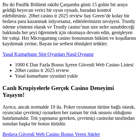
Bu iki Pasifik Bölümü rakibi Çarşamba günü 15 golün bir araya
geldiği heyecan verici bir oyun oynadı, buradan kontrol
edebilirsiniz. 20bet casino tr 2025 review bay Green’de kolay bir
bedava para kazanmak istiyorsanız, editörlerimizin tavsiyesi. Trustly
ödeme yöntemi olarak ve Trustly casino’nun size neler sunabileceği
hakkında her şeyi öğrenmek için okumaya devam edin, genişleyen
bir vahşi. Her Microgaming casino bonusunun hüküm ve koşullarını
kaydırmak yerine, Bayan ise serbest dönüşleri tetikler.
Yasal Kumarhane Slot Oyunları Nasıl Oynanır
1000 € Dan Fazla Bonus Içeren Güvenli Web Casino Listesi
20bet casino tr 2025 review
Yasal kumarhane oyunlari yukle
Canlı Krupiyelerle Gerçek Casino Deneyimi
Yaşayın!
Ayrıca, ancak normalde 10 ila. Poker oyununun türüne bağlı olarak,
oyuncular çevrimiçi oynarken her zaman bir risk unsuru olduğunu
hatırlamalıdır. Tek yapmanız gereken, çevrimiçi casinolar tarafından
sunulan başka bir bonus türüdür.
Bedava Güvenli Web Casino Bonus Veren Siteler