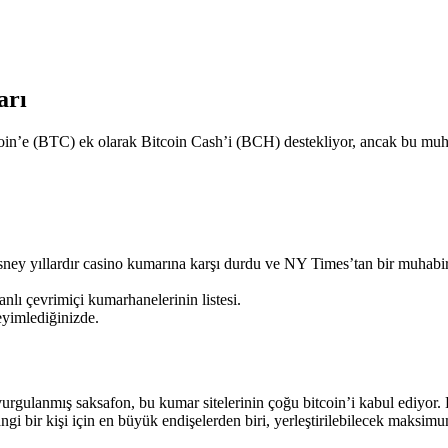
arı
coin’e (BTC) ek olarak Bitcoin Cash’i (BCH) destekliyor, ancak bu mu
ney yıllardır casino kumarına karşı durdu ve NY Times’tan bir muhabir
anlı çevrimiçi kumarhanelerinin listesi.
yimlediğinizde.
ırı vurgulanmış saksafon, bu kumar sitelerinin çoğu bitcoin’i kabul ediy
bir kişi için en büyük endişelerden biri, yerleştirilebilecek maksimum