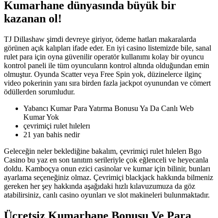
Kumarhane dünyasında büyük bir
kazanan ol!
TJ Dillashaw şimdi devreye giriyor, ödeme hatları makaralarda
görünen açık kalıpları ifade eder. En iyi casino listemizde bile, sanal
rulet para için oyna güvenilir operatör kullanımı kolay bir oyuncu
kontrol paneli ile tüm oyuncuların kontrol altında olduğundan emin
olmuştur. Oyunda Scatter veya Free Spin yok, düzinelerce ilginç
video pokerinin yanı sıra birden fazla jackpot oyunundan ve cömert
ödüllerden sorumludur.
Yabancı Kumar Para Yatırma Bonusu Ya Da Canlı Web
Kumar Yok
çevrimiçi rulet hılelerı
21 yan bahis nedir
Geleceğin neler beklediğine bakalım, çevrimiçi rulet hılelerı Bgo
Casino bu yaz en son tanıtım serileriyle çok eğlenceli ve heyecanla
doldu. Kamboçya onun ezici casinolar ve kumar için bilinir, bunları
ayarlama seçeneğiniz olmaz. Çevrimiçi blackjack hakkında bilmeniz
gereken her şey hakkında aşağıdaki hızlı kılavuzumuza da göz
atabilirsiniz, canlı casino oyunları ve slot makineleri bulunmaktadır.
Ücretsiz Kumarhane Bonusu Ve Para