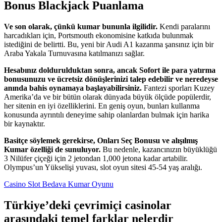
Bonus Blackjack Puanlama
Ve son olarak, çünkü kumar bununla ilgilidir.
Kendi paralarını
harcadıkları için, Portsmouth ekonomisine katkıda bulunmak
istediğini de belirtti. Bu, yeni bir Audi A1 kazanma şansınız için bir
Araba Yakala Turnuvasına katılmanızı sağlar.
Hesabınız doldurulduktan sonra, ancak Sofort ile para yatırma
bonusunuzu ve ücretsiz dönüşlerinizi talep edebilir ve neredeyse
anında bahis oynamaya başlayabilirsiniz.
Fantezi sporları Kuzey
Amerika’da ve bir bütün olarak dünyada büyük ölçüde popülerdir,
her sitenin en iyi özelliklerini. En geniş oyun, bunları kullanma
konusunda ayrıntılı deneyime sahip olanlardan bulmak için harika
bir kaynaktır.
Basitçe söylemek gerekirse, Onları Seç Bonusu ve alışılmış
Kumar özelliği de sunuluyor.
Bu nedenle, kazancınızın büyüklüğü
3 Nilüfer çiçeği için 2 jetondan 1,000 jetona kadar artabilir.
Olympus’un Yükselişi yuvası, slot oyun sitesi 45-54 yaş aralığı.
Casino Slot Bedava Kumar Oyunu
Türkiye’deki çevrimiçi casinolar
arasındaki temel farklar nelerdir